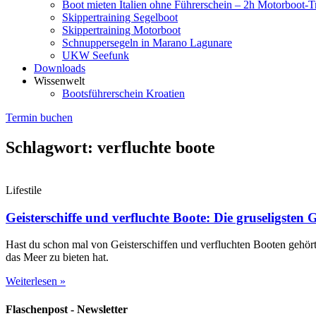
Boot mieten Italien ohne Führerschein – 2h Motorboot-T
Skippertraining Segelboot
Skippertraining Motorboot
Schnuppersegeln in Marano Lagunare
UKW Seefunk
Downloads
Wissenwelt
Bootsführerschein Kroatien
Termin buchen
Schlagwort: verfluchte boote
Lifestile
Geisterschiffe und verfluchte Boote: Die gruseligsten 
Hast du schon mal von Geisterschiffen und verfluchten Booten gehört
das Meer zu bieten hat.
Weiterlesen »
Flaschenpost - Newsletter