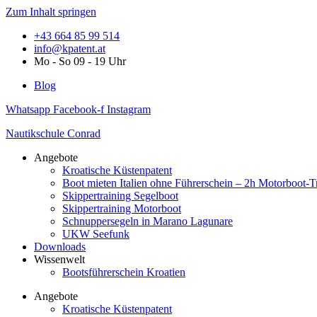
Zum Inhalt springen
+43 664 85 99 514
info@kpatent.at
Mo - So 09 - 19 Uhr
Blog
Whatsapp
Facebook-f
Instagram
Nautikschule Conrad
Angebote
Kroatische Küstenpatent
Boot mieten Italien ohne Führerschein – 2h Motorboot-T
Skippertraining Segelboot
Skippertraining Motorboot
Schnuppersegeln in Marano Lagunare
UKW Seefunk
Downloads
Wissenwelt
Bootsführerschein Kroatien
Angebote
Kroatische Küstenpatent