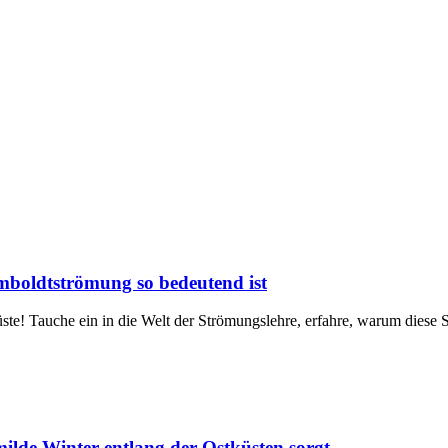
boldtströmung so bedeutend ist
e! Tauche ein in die Welt der Strömungslehre, erfahre, warum diese S
ilde Winter entlang der Ostküsten sorgt