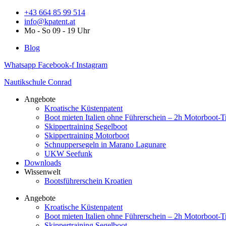
Zum
+43 664 85 99 514
Inhalt
info@kpatent.at
springen
Mo - So 09 - 19 Uhr
Blog
Whatsapp
Facebook-f
Instagram
Nautikschule Conrad
Angebote
Kroatische Küstenpatent
Boot mieten Italien ohne Führerschein – 2h Motorboot-T
Skippertraining Segelboot
Skippertraining Motorboot
Schnuppersegeln in Marano Lagunare
UKW Seefunk
Downloads
Wissenwelt
Bootsführerschein Kroatien
Angebote
Kroatische Küstenpatent
Boot mieten Italien ohne Führerschein – 2h Motorboot-T
Skippertraining Segelboot