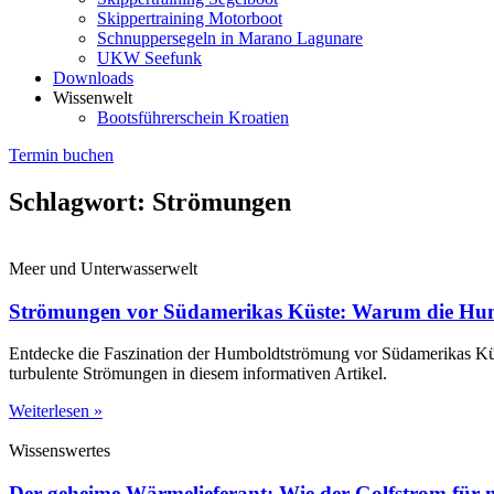
Skippertraining Motorboot
Schnuppersegeln in Marano Lagunare
UKW Seefunk
Downloads
Wissenwelt
Bootsführerschein Kroatien
Termin buchen
Schlagwort: Strömungen
Meer und Unterwasserwelt
Strömungen vor Südamerikas Küste: Warum die Hum
Entdecke die Faszination der Humboldtströmung vor Südamerikas Küst
turbulente Strömungen in diesem informativen Artikel.
Weiterlesen »
Wissenswertes
Der geheime Wärmelieferant: Wie der Golfstrom für m