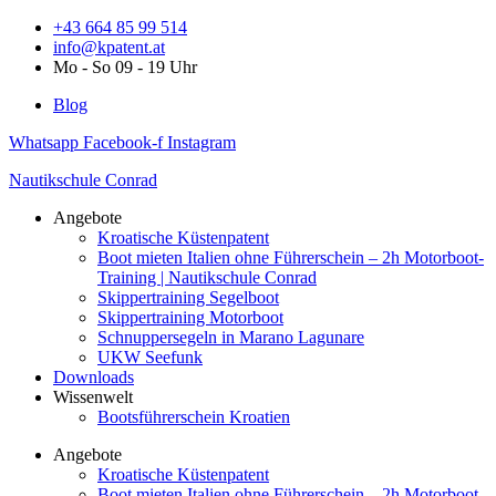
Zum
+43 664 85 99 514
Inhalt
info@kpatent.at
springen
Mo - So 09 - 19 Uhr
Blog
Whatsapp
Facebook-f
Instagram
Nautikschule Conrad
Angebote
Kroatische Küstenpatent
Boot mieten Italien ohne Führerschein – 2h Motorboot-
Training | Nautikschule Conrad
Skippertraining Segelboot
Skippertraining Motorboot
Schnuppersegeln in Marano Lagunare
UKW Seefunk
Downloads
Wissenwelt
Bootsführerschein Kroatien
Angebote
Kroatische Küstenpatent
Boot mieten Italien ohne Führerschein – 2h Motorboot-