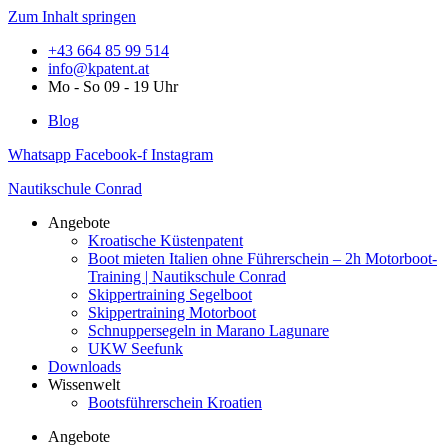
Zum Inhalt springen
+43 664 85 99 514
info@kpatent.at
Mo - So 09 - 19 Uhr
Blog
Whatsapp
Facebook-f
Instagram
Nautikschule Conrad
Angebote
Kroatische Küstenpatent
Boot mieten Italien ohne Führerschein – 2h Motorboot-
Training | Nautikschule Conrad
Skippertraining Segelboot
Skippertraining Motorboot
Schnuppersegeln in Marano Lagunare
UKW Seefunk
Downloads
Wissenwelt
Bootsführerschein Kroatien
Angebote