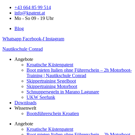
Zum
+43 664 85 99 514
Inhalt
info@kpatent.at
springen
Mo - So 09 - 19 Uhr
Blog
Whatsapp
Facebook-f
Instagram
Nautikschule Conrad
Angebote
Kroatische Küstenpatent
Boot mieten Italien ohne Führerschein – 2h Motorboot-
Training | Nautikschule Conrad
Skippertraining Segelboot
Skippertraining Motorboot
Schnuppersegeln in Marano Lagunare
UKW Seefunk
Downloads
Wissenwelt
Bootsführerschein Kroatien
Angebote
Kroatische Küstenpatent
Boot mieten Italien ohne Führerschein – 2h Motorboot-