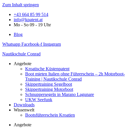
Zum Inhalt springen
+43 664 85 99 514
info@kpatent.at
Mo - So 09 - 19 Uhr
Blog
Whatsapp
Facebook-f
Instagram
Nautikschule Conrad
Angebote
Kroatische Küstenpatent
Boot mieten Italien ohne Führerschein – 2h Motorboot-
Training | Nautikschule Conrad
Skippertraining Segelboot
Skippertraining Motorboot
Schnuppersegeln in Marano Lagunare
UKW Seefunk
Downloads
Wissenwelt
Bootsführerschein Kroatien
Angebote