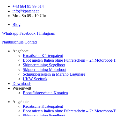
Zum
+43 664 85 99 514
Inhalt
info@kpatent.at
springen
Mo - So 09 - 19 Uhr
Blog
Whatsapp
Facebook-f
Instagram
Nautikschule Conrad
Angebote
Kroatische Küstenpatent
Boot mieten Italien ohne Führerschein – 2h Motorboot-T
Skippertraining Segelboot
Skippertraining Motorboot
Schnuppersegeln in Marano Lagunare
UKW Seefunk
Downloads
Wissenwelt
Bootsführerschein Kroatien
Angebote
Kroatische Küstenpatent
Boot mieten Italien ohne Führerschein – 2h Motorboot-T
Skippertraining Segelboot