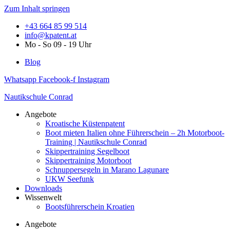
Zum Inhalt springen
+43 664 85 99 514
info@kpatent.at
Mo - So 09 - 19 Uhr
Blog
Whatsapp
Facebook-f
Instagram
Nautikschule Conrad
Angebote
Kroatische Küstenpatent
Boot mieten Italien ohne Führerschein – 2h Motorboot-
Training | Nautikschule Conrad
Skippertraining Segelboot
Skippertraining Motorboot
Schnuppersegeln in Marano Lagunare
UKW Seefunk
Downloads
Wissenwelt
Bootsführerschein Kroatien
Angebote