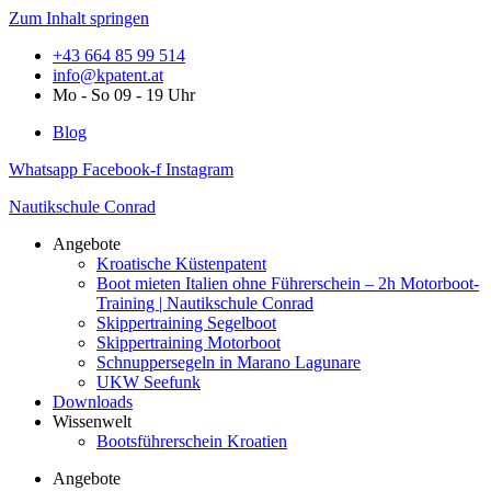
Zum Inhalt springen
+43 664 85 99 514
info@kpatent.at
Mo - So 09 - 19 Uhr
Blog
Whatsapp
Facebook-f
Instagram
Nautikschule Conrad
Angebote
Kroatische Küstenpatent
Boot mieten Italien ohne Führerschein – 2h Motorboot-
Training | Nautikschule Conrad
Skippertraining Segelboot
Skippertraining Motorboot
Schnuppersegeln in Marano Lagunare
UKW Seefunk
Downloads
Wissenwelt
Bootsführerschein Kroatien
Angebote