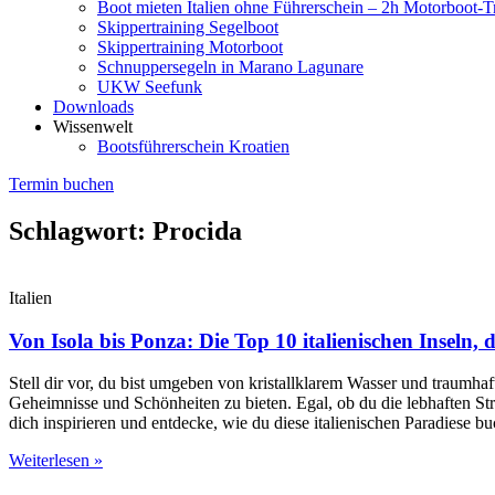
Boot mieten Italien ohne Führerschein – 2h Motorboot-T
Skippertraining Segelboot
Skippertraining Motorboot
Schnuppersegeln in Marano Lagunare
UKW Seefunk
Downloads
Wissenwelt
Bootsführerschein Kroatien
Termin buchen
Schlagwort: Procida
Italien
Von Isola bis Ponza: Die Top 10 italienischen Inseln, 
Stell dir vor, du bist umgeben von kristallklarem Wasser und traumhaft
Geheimnisse und Schönheiten zu bieten. Egal, ob du die lebhaften Str
dich inspirieren und entdecke, wie du diese italienischen Paradiese b
Weiterlesen »