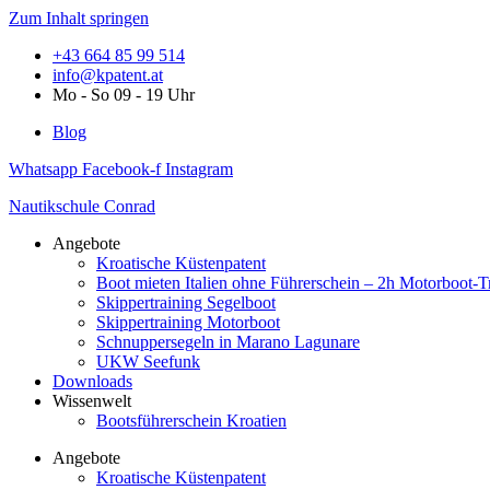
Zum Inhalt springen
+43 664 85 99 514
info@kpatent.at
Mo - So 09 - 19 Uhr
Blog
Whatsapp
Facebook-f
Instagram
Nautikschule Conrad
Angebote
Kroatische Küstenpatent
Boot mieten Italien ohne Führerschein – 2h Motorboot-T
Skippertraining Segelboot
Skippertraining Motorboot
Schnuppersegeln in Marano Lagunare
UKW Seefunk
Downloads
Wissenwelt
Bootsführerschein Kroatien
Angebote
Kroatische Küstenpatent