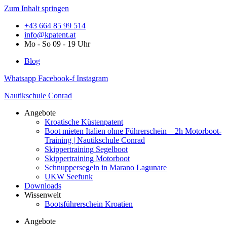
Zum Inhalt springen
+43 664 85 99 514
info@kpatent.at
Mo - So 09 - 19 Uhr
Blog
Whatsapp
Facebook-f
Instagram
Nautikschule Conrad
Angebote
Kroatische Küstenpatent
Boot mieten Italien ohne Führerschein – 2h Motorboot-
Training | Nautikschule Conrad
Skippertraining Segelboot
Skippertraining Motorboot
Schnuppersegeln in Marano Lagunare
UKW Seefunk
Downloads
Wissenwelt
Bootsführerschein Kroatien
Angebote