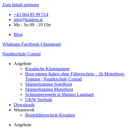
Zum Inhalt springen
+43 664 85 99 514
info@kpatent.at
Mo - So 09 - 19 Uhr
Blog
Whatsapp
Facebook-f
Instagram
Nautikschule Conrad
Angebote
Kroatische Küstenpatent
Boot mieten Italien ohne Führerschein – 2h Motorboot-
Training | Nautikschule Conrad
Skippertraining Segelboot
Skippertraining Motorboot
Schnuppersegeln in Marano Lagunare
UKW Seefunk
Downloads
Wissenwelt
Bootsführerschein Kroatien
Angebote