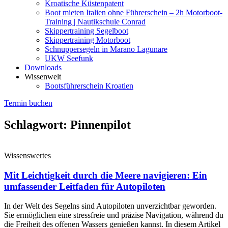
Kroatische Küstenpatent
Boot mieten Italien ohne Führerschein – 2h Motorboot-
Training | Nautikschule Conrad
Skippertraining Segelboot
Skippertraining Motorboot
Schnuppersegeln in Marano Lagunare
UKW Seefunk
Downloads
Wissenwelt
Bootsführerschein Kroatien
Termin buchen
Schlagwort: Pinnenpilot
Wissenswertes
Mit Leichtigkeit durch die Meere navigieren: Ein
umfassender Leitfaden für Autopiloten
In der Welt des Segelns sind Autopiloten unverzichtbar geworden.
Sie ermöglichen eine stressfreie und präzise Navigation, während du
die Freiheit des offenen Wassers genießen kannst. In diesem Artikel