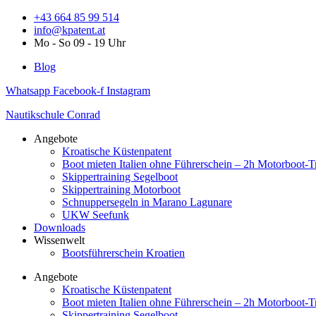
Zum
+43 664 85 99 514
Inhalt
info@kpatent.at
springen
Mo - So 09 - 19 Uhr
Blog
Whatsapp
Facebook-f
Instagram
Nautikschule Conrad
Angebote
Kroatische Küstenpatent
Boot mieten Italien ohne Führerschein – 2h Motorboot-T
Skippertraining Segelboot
Skippertraining Motorboot
Schnuppersegeln in Marano Lagunare
UKW Seefunk
Downloads
Wissenwelt
Bootsführerschein Kroatien
Angebote
Kroatische Küstenpatent
Boot mieten Italien ohne Führerschein – 2h Motorboot-T
Skippertraining Segelboot