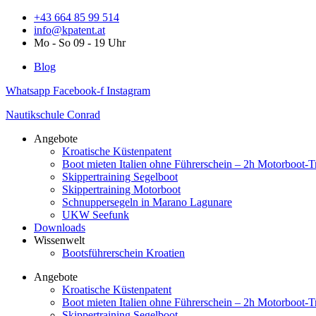
Zum
+43 664 85 99 514
Inhalt
info@kpatent.at
springen
Mo - So 09 - 19 Uhr
Blog
Whatsapp
Facebook-f
Instagram
Nautikschule Conrad
Angebote
Kroatische Küstenpatent
Boot mieten Italien ohne Führerschein – 2h Motorboot-T
Skippertraining Segelboot
Skippertraining Motorboot
Schnuppersegeln in Marano Lagunare
UKW Seefunk
Downloads
Wissenwelt
Bootsführerschein Kroatien
Angebote
Kroatische Küstenpatent
Boot mieten Italien ohne Führerschein – 2h Motorboot-T
Skippertraining Segelboot