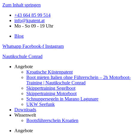
Zum Inhalt springen
+43 664 85 99 514
info@kpatent.at
Mo - So 09 - 19 Uhr
Blog
Whatsapp
Facebook-f
Instagram
Nautikschule Conrad
Angebote
Kroatische Küstenpatent
Boot mieten Italien ohne Führerschein – 2h Motorboot-
Training | Nautikschule Conrad
Skippertraining Segelboot
Skippertraining Motorboot
Schnuppersegeln in Marano Lagunare
UKW Seefunk
Downloads
Wissenwelt
Bootsführerschein Kroatien
Angebote