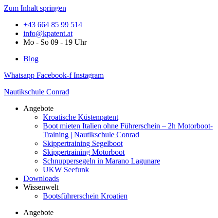
Zum Inhalt springen
+43 664 85 99 514
info@kpatent.at
Mo - So 09 - 19 Uhr
Blog
Whatsapp
Facebook-f
Instagram
Nautikschule Conrad
Angebote
Kroatische Küstenpatent
Boot mieten Italien ohne Führerschein – 2h Motorboot-
Training | Nautikschule Conrad
Skippertraining Segelboot
Skippertraining Motorboot
Schnuppersegeln in Marano Lagunare
UKW Seefunk
Downloads
Wissenwelt
Bootsführerschein Kroatien
Angebote