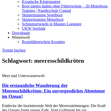
Kroatische Küstenpatent
Boot mieten Italien ohne Führerschein – 2h Motorboot-
Training | Nautikschule Conrad
Skippertraining Segelboot
Skippertraining Motorboot
Schnuppersegeln in Marano Lagunare
UKW Seefunk
Downloads
Wissenwelt
Bootsführerschein Kroatien
Termin buchen
Schlagwort: meeresschildkröten
Meer und Unterwasserwelt
Die erstaunliche Wanderung der
Meeresschildkröten: Ein unvergessliches Abenteuer
im Ozean!
Entdecke die faszinierende Welt der Meeresströmungen: Die Kraft
des Ozeans formt unsere Erde. Vom Golfstrom bis zur