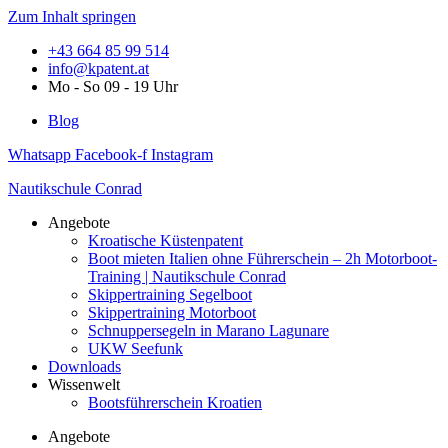
Zum Inhalt springen
+43 664 85 99 514
info@kpatent.at
Mo - So 09 - 19 Uhr
Blog
Whatsapp
Facebook-f
Instagram
Nautikschule Conrad
Angebote
Kroatische Küstenpatent
Boot mieten Italien ohne Führerschein – 2h Motorboot-
Training | Nautikschule Conrad
Skippertraining Segelboot
Skippertraining Motorboot
Schnuppersegeln in Marano Lagunare
UKW Seefunk
Downloads
Wissenwelt
Bootsführerschein Kroatien
Angebote