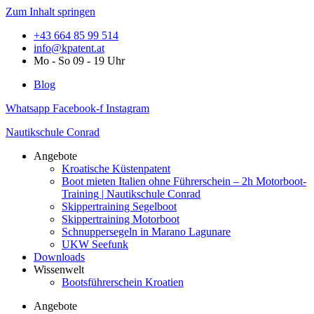
Zum Inhalt springen
+43 664 85 99 514
info@kpatent.at
Mo - So 09 - 19 Uhr
Blog
Whatsapp
Facebook-f
Instagram
Nautikschule Conrad
Angebote
Kroatische Küstenpatent
Boot mieten Italien ohne Führerschein – 2h Motorboot-
Training | Nautikschule Conrad
Skippertraining Segelboot
Skippertraining Motorboot
Schnuppersegeln in Marano Lagunare
UKW Seefunk
Downloads
Wissenwelt
Bootsführerschein Kroatien
Angebote