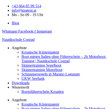
Zum
+43 664 85 99 514
Inhalt
info@kpatent.at
springen
Mo - So 09 - 19 Uhr
Blog
Whatsapp
Facebook-f
Instagram
Nautikschule Conrad
Angebote
Kroatische Küstenpatent
Boot mieten Italien ohne Führerschein – 2h Motorboot-
Training | Nautikschule Conrad
Skippertraining Segelboot
Skippertraining Motorboot
Schnuppersegeln in Marano Lagunare
UKW Seefunk
Downloads
Wissenwelt
Bootsführerschein Kroatien
Angebote
Kroatische Küstenpatent
Boot mieten Italien ohne Führerschein – 2h Motorboot-