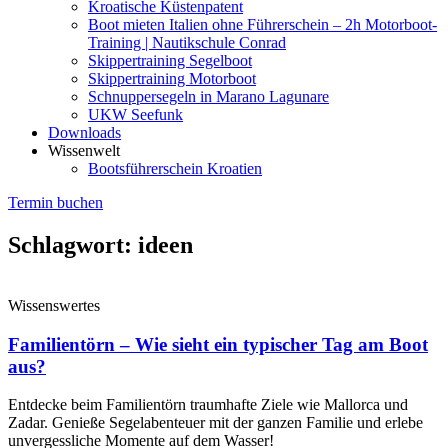
Kroatische Küstenpatent
Boot mieten Italien ohne Führerschein – 2h Motorboot-
Training | Nautikschule Conrad
Skippertraining Segelboot
Skippertraining Motorboot
Schnuppersegeln in Marano Lagunare
UKW Seefunk
Downloads
Wissenwelt
Bootsführerschein Kroatien
Termin buchen
Schlagwort: ideen
Wissenswertes
Familientörn – Wie sieht ein typischer Tag am Boot
aus?
Entdecke beim Familientörn traumhafte Ziele wie Mallorca und
Zadar. Genieße Segelabenteuer mit der ganzen Familie und erlebe
unvergessliche Momente auf dem Wasser!