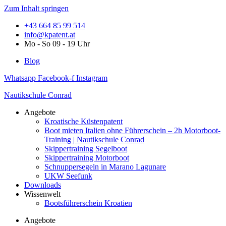
Zum Inhalt springen
+43 664 85 99 514
info@kpatent.at
Mo - So 09 - 19 Uhr
Blog
Whatsapp
Facebook-f
Instagram
Nautikschule Conrad
Angebote
Kroatische Küstenpatent
Boot mieten Italien ohne Führerschein – 2h Motorboot-
Training | Nautikschule Conrad
Skippertraining Segelboot
Skippertraining Motorboot
Schnuppersegeln in Marano Lagunare
UKW Seefunk
Downloads
Wissenwelt
Bootsführerschein Kroatien
Angebote