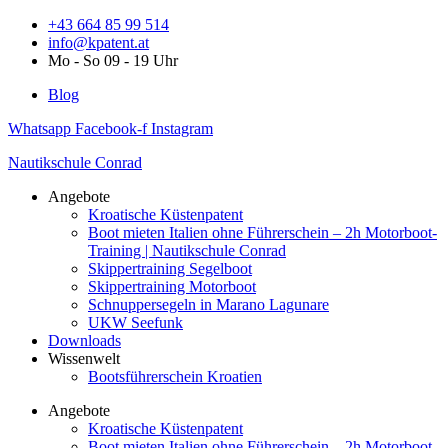
Zum
+43 664 85 99 514
Inhalt
info@kpatent.at
springen
Mo - So 09 - 19 Uhr
Blog
Whatsapp
Facebook-f
Instagram
Nautikschule Conrad
Angebote
Kroatische Küstenpatent
Boot mieten Italien ohne Führerschein – 2h Motorboot-
Training | Nautikschule Conrad
Skippertraining Segelboot
Skippertraining Motorboot
Schnuppersegeln in Marano Lagunare
UKW Seefunk
Downloads
Wissenwelt
Bootsführerschein Kroatien
Angebote
Kroatische Küstenpatent
Boot mieten Italien ohne Führerschein – 2h Motorboot-