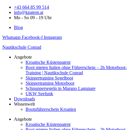
Zum
+43 664 85 99 514
Inhalt
info@kpatent.at
springen
Mo - So 09 - 19 Uhr
Blog
Whatsapp
Facebook-f
Instagram
Nautikschule Conrad
Angebote
Kroatische Küstenpatent
Boot mieten Italien ohne Führerschein – 2h Motorboot-
Training | Nautikschule Conrad
Skippertraining Segelboot
Skippertraining Motorboot
Schnuppersegeln in Marano Lagunare
UKW Seefunk
Downloads
Wissenwelt
Bootsführerschein Kroatien
Angebote
Kroatische Küstenpatent
Boot mieten Italien ohne Führerschein – 2h Motorboot-