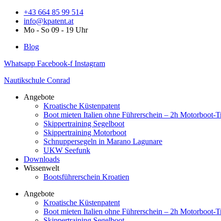
Zum
+43 664 85 99 514
Inhalt
info@kpatent.at
springen
Mo - So 09 - 19 Uhr
Blog
Whatsapp
Facebook-f
Instagram
Nautikschule Conrad
Angebote
Kroatische Küstenpatent
Boot mieten Italien ohne Führerschein – 2h Motorboot-T
Skippertraining Segelboot
Skippertraining Motorboot
Schnuppersegeln in Marano Lagunare
UKW Seefunk
Downloads
Wissenwelt
Bootsführerschein Kroatien
Angebote
Kroatische Küstenpatent
Boot mieten Italien ohne Führerschein – 2h Motorboot-T
Skippertraining Segelboot