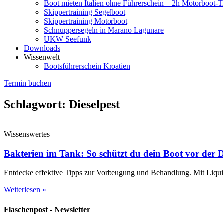
Boot mieten Italien ohne Führerschein – 2h Motorboot-T
Skippertraining Segelboot
Skippertraining Motorboot
Schnuppersegeln in Marano Lagunare
UKW Seefunk
Downloads
Wissenwelt
Bootsführerschein Kroatien
Termin buchen
Schlagwort: Dieselpest
Wissenswertes
Bakterien im Tank: So schützt du dein Boot vor der D
Entdecke effektive Tipps zur Vorbeugung und Behandlung. Mit Liqui Ad
Weiterlesen »
Flaschenpost - Newsletter