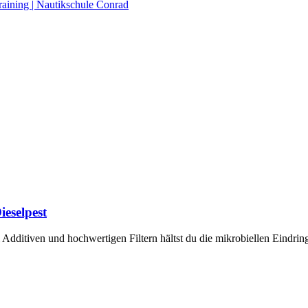
raining | Nautikschule Conrad
ieselpest
ditiven und hochwertigen Filtern hältst du die mikrobiellen Eindringl