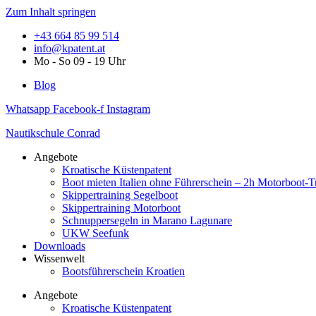
Zum Inhalt springen
+43 664 85 99 514
info@kpatent.at
Mo - So 09 - 19 Uhr
Blog
Whatsapp
Facebook-f
Instagram
Nautikschule Conrad
Angebote
Kroatische Küstenpatent
Boot mieten Italien ohne Führerschein – 2h Motorboot-T
Skippertraining Segelboot
Skippertraining Motorboot
Schnuppersegeln in Marano Lagunare
UKW Seefunk
Downloads
Wissenwelt
Bootsführerschein Kroatien
Angebote
Kroatische Küstenpatent