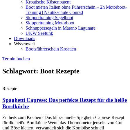
Kroatische Küstenpatent
Boot mieten Italien ohne Führerschein – 2h Motorboot-
Training | Nautikschule Conrad
Skippertraining Segelboot
Skippertraining Motorboot
Schnuppersegeln in Marano Lagunare
UKW Seefunk
Downloads
Wissenwelt
Bootsführerschein Kroatien
Termin buchen
Schlagwort: Boot Rezepte
Rezepte
Spaghetti Caprese: Das perfekte Rezept für die heiße
Bordküche
Zu heiß zum Kochen? Das blitzschnelle Spaghetti-Caprese-Rezept
für die heiße Bordküche Wenn das Thermometer jenseits von Gut
und Böse klettert, verwandelt sich die Kombüse schnell