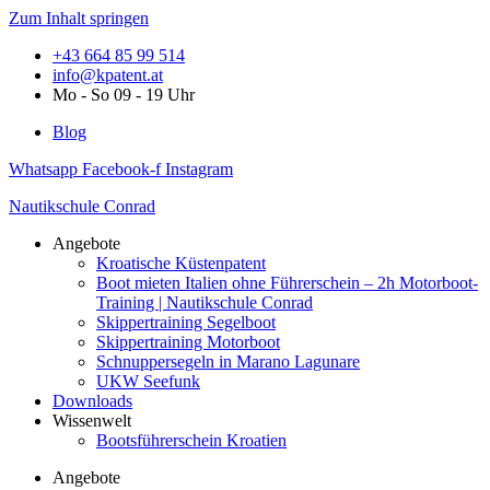
Zum Inhalt springen
+43 664 85 99 514
info@kpatent.at
Mo - So 09 - 19 Uhr
Blog
Whatsapp
Facebook-f
Instagram
Nautikschule Conrad
Angebote
Kroatische Küstenpatent
Boot mieten Italien ohne Führerschein – 2h Motorboot-
Training | Nautikschule Conrad
Skippertraining Segelboot
Skippertraining Motorboot
Schnuppersegeln in Marano Lagunare
UKW Seefunk
Downloads
Wissenwelt
Bootsführerschein Kroatien
Angebote