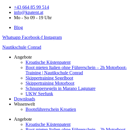
Zum
+43 664 85 99 514
Inhalt
info@kpatent.at
springen
Mo - So 09 - 19 Uhr
Blog
Whatsapp
Facebook-f
Instagram
Nautikschule Conrad
Angebote
Kroatische Küstenpatent
Boot mieten Italien ohne Führerschein – 2h Motorboot-
Training | Nautikschule Conrad
Skippertraining Segelboot
Skippertraining Motorboot
Schnuppersegeln in Marano Lagunare
UKW Seefunk
Downloads
Wissenwelt
Bootsführerschein Kroatien
Angebote
Kroatische Küstenpatent
Boot mieten Italien ohne Führerschein – 2h Motorboot-