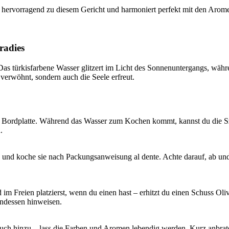
st hervorragend zu diesem Gericht und harmoniert perfekt mit den Arom
radies
 Das türkisfarbene Wasser glitzert im Licht des Sonnenuntergangs, währ
verwöhnt, sondern auch die Seele erfreut.
die Bordplatte. Während das Wasser zum Kochen kommt, kannst du die S
.
n und koche sie nach Packungsanweisung al dente. Achte darauf, ab un
im Freien platzierst, wenn du einen hast – erhitzt du einen Schuss Oliv
endessen hinweisen.
h hinzu – lass die Farben und Aromen lebendig werden. Kurz anbraten