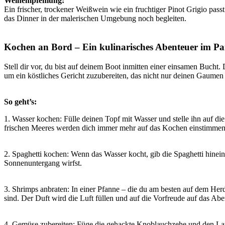
Weinempfehlung:
Ein frischer, trockener Weißwein wie ein fruchtiger Pinot Grigio pas
das Dinner in der malerischen Umgebung noch begleiten.
Kochen an Bord – Ein kulinarisches Abenteuer im Pa
Stell dir vor, du bist auf deinem Boot inmitten einer einsamen Bucht.
um ein köstliches Gericht zuzubereiten, das nicht nur deinen Gaumen 
So geht’s:
1. Wasser kochen: Fülle deinen Topf mit Wasser und stelle ihn auf 
frischen Meeres werden dich immer mehr auf das Kochen einstimmen
2. Spaghetti kochen: Wenn das Wasser kocht, gib die Spaghetti hinei
Sonnenuntergang wirfst.
3. Shrimps anbraten: In einer Pfanne – die du am besten auf dem Herd 
sind. Der Duft wird die Luft füllen und auf die Vorfreude auf das Ab
4. Gemüse zubereiten: Füge die gehackte Knoblauchzehe und den Lauc