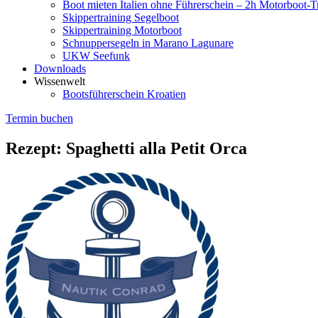
Boot mieten Italien ohne Führerschein – 2h Motorboot-T
Skippertraining Segelboot
Skippertraining Motorboot
Schnuppersegeln in Marano Lagunare
UKW Seefunk
Downloads
Wissenwelt
Bootsführerschein Kroatien
Termin buchen
Rezept: Spaghetti alla Petit Orca