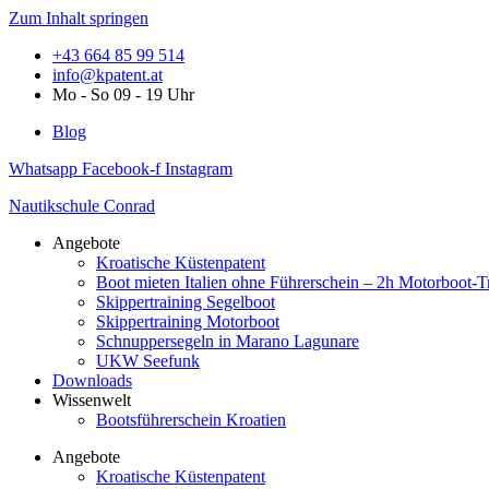
Zum Inhalt springen
+43 664 85 99 514
info@kpatent.at
Mo - So 09 - 19 Uhr
Blog
Whatsapp
Facebook-f
Instagram
Nautikschule Conrad
Angebote
Kroatische Küstenpatent
Boot mieten Italien ohne Führerschein – 2h Motorboot-T
Skippertraining Segelboot
Skippertraining Motorboot
Schnuppersegeln in Marano Lagunare
UKW Seefunk
Downloads
Wissenwelt
Bootsführerschein Kroatien
Angebote
Kroatische Küstenpatent