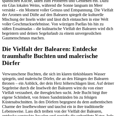
spanischen Küche, laden zum Probieren und Genießen ein. Dazu
ein Glas lokalen Weins, während die Sonne langsam im Meer
versinkt – ein Moment voller Genuss und Entspannung. Die Vielfalt
der Aromen und Düfte auf den Balearen spiegelt die kulturelle
Mischung der Inseln wider und lässt dich eintauchen in eine Welt
voller Geschmackserlebnisse. Von würzigen Paellas bis hin zu
süßen Ensaimadas – die kulinarische Vielfalt der Balearen wird dich
begeistern und deinen Segelurlaub zu einem unvergesslichen
Gaumenschmaus machen.
Die Vielfalt der Balearen: Entdecke
traumhafte Buchten und malerische
Dörfer
Verwunschene Buchten, die sich im klaren türkisblauen Wasser
spiegeln, und malerische Dörfer, die an den Hängen der Balearen
thronen – ein Anblick, der dein Herz höherschlagen lässt. Auf deiner
Segelreise durch die Inselwelt der Balearen wirst du von einer
Vielfalt verzaubert, die ihresgleichen sucht. Jede Bucht birgt ihre
eigene Schönheit, von feinen Sandstränden bis zu felsigen
Küstenabschnitten. In den Dörfern begegnest du dem authentischen
Charme der Inselbewohner und tauchst ein in ihre traditionelle
Lebensweise. Lass dich treiben von der Vielfalt der Balearen,
entdecke versteckte Juwelen und genieße die unberührte Natur. Jede