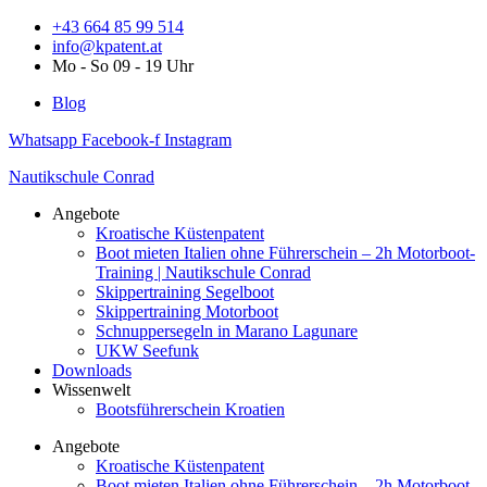
Zum
+43 664 85 99 514
Inhalt
info@kpatent.at
springen
Mo - So 09 - 19 Uhr
Blog
Whatsapp
Facebook-f
Instagram
Nautikschule Conrad
Angebote
Kroatische Küstenpatent
Boot mieten Italien ohne Führerschein – 2h Motorboot-
Training | Nautikschule Conrad
Skippertraining Segelboot
Skippertraining Motorboot
Schnuppersegeln in Marano Lagunare
UKW Seefunk
Downloads
Wissenwelt
Bootsführerschein Kroatien
Angebote
Kroatische Küstenpatent
Boot mieten Italien ohne Führerschein – 2h Motorboot-