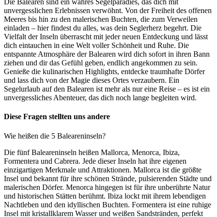
Die Balearen sind ein wahres Segelparadies, das dich mit
unvergesslichen Erlebnissen verwöhnt. Von der Freiheit des offenen
Meeres bis hin zu den malerischen Buchten, die zum Verweilen
einladen – hier findest du alles, was dein Seglerherz begehrt. Die
Vielfalt der Inseln überrascht mit jeder neuen Entdeckung und lässt
dich eintauchen in eine Welt voller Schönheit und Ruhe. Die
entspannte Atmosphäre der Balearen wird dich sofort in ihren Bann
ziehen und dir das Gefühl geben, endlich angekommen zu sein.
Genieße die kulinarischen Highlights, entdecke traumhafte Dörfer
und lass dich von der Magie dieses Ortes verzaubern. Ein
Segelurlaub auf den Balearen ist mehr als nur eine Reise – es ist ein
unvergessliches Abenteuer, das dich noch lange begleiten wird.
Diese Fragen stellten uns andere
Wie heißen die 5 Baleareninseln?
Die fünf Baleareninseln heißen Mallorca, Menorca, Ibiza,
Formentera und Cabrera. Jede dieser Inseln hat ihre eigenen
einzigartigen Merkmale und Attraktionen. Mallorca ist die größte
Insel und bekannt für ihre schönen Strände, pulsierenden Städte und
malerischen Dörfer. Menorca hingegen ist für ihre unberührte Natur
und historischen Stätten berühmt. Ibiza lockt mit ihrem lebendigen
Nachtleben und den idyllischen Buchten. Formentera ist eine ruhige
Insel mit kristallklarem Wasser und weißen Sandstränden, perfekt