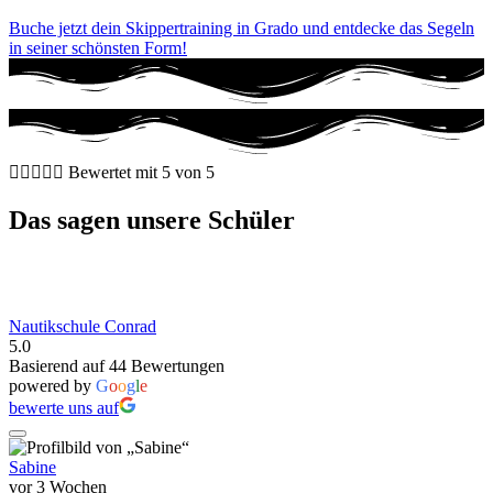
Buche jetzt dein Skippertraining in Grado und entdecke das Segeln
in seiner schönsten Form!





Bewertet mit 5 von 5
Das sagen unsere Schüler
Nautikschule Conrad
5.0
Basierend auf 44 Bewertungen
powered by
G
o
o
g
l
e
bewerte uns auf
Sabine
vor 3 Wochen