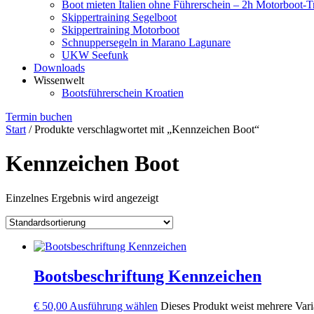
Boot mieten Italien ohne Führerschein – 2h Motorboot-T
Skippertraining Segelboot
Skippertraining Motorboot
Schnuppersegeln in Marano Lagunare
UKW Seefunk
Downloads
Wissenwelt
Bootsführerschein Kroatien
Termin buchen
Start
/ Produkte verschlagwortet mit „Kennzeichen Boot“
Kennzeichen Boot
Einzelnes Ergebnis wird angezeigt
Bootsbeschriftung Kennzeichen
€
50,00
Ausführung wählen
Dieses Produkt weist mehrere Vari