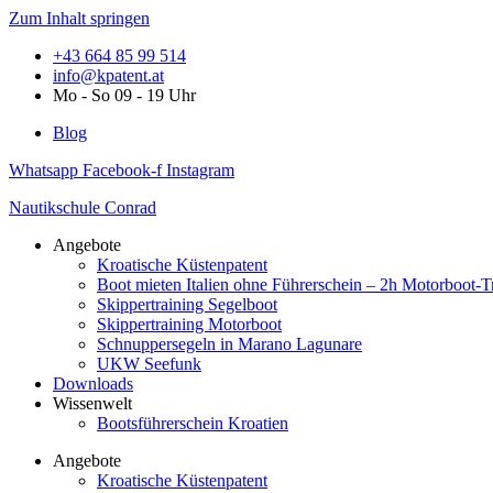
Zum Inhalt springen
+43 664 85 99 514
info@kpatent.at
Mo - So 09 - 19 Uhr
Blog
Whatsapp
Facebook-f
Instagram
Nautikschule Conrad
Angebote
Kroatische Küstenpatent
Boot mieten Italien ohne Führerschein – 2h Motorboot-T
Skippertraining Segelboot
Skippertraining Motorboot
Schnuppersegeln in Marano Lagunare
UKW Seefunk
Downloads
Wissenwelt
Bootsführerschein Kroatien
Angebote
Kroatische Küstenpatent