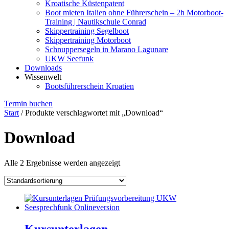
Kroatische Küstenpatent
Boot mieten Italien ohne Führerschein – 2h Motorboot-
Training | Nautikschule Conrad
Skippertraining Segelboot
Skippertraining Motorboot
Schnuppersegeln in Marano Lagunare
UKW Seefunk
Downloads
Wissenwelt
Bootsführerschein Kroatien
Termin buchen
Start
/ Produkte verschlagwortet mit „Download“
Download
Alle 2 Ergebnisse werden angezeigt
Kursunterlagen