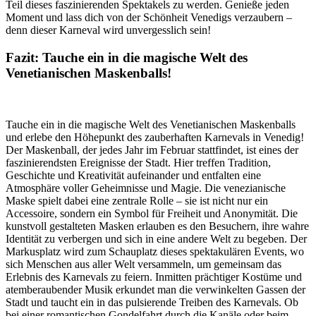
Teil dieses faszinierenden Spektakels zu werden. Genieße jeden
Moment und lass dich von der Schönheit Venedigs verzaubern –
denn dieser Karneval wird unvergesslich sein!
Fazit: Tauche ein in die magische Welt des
Venetianischen Maskenballs!
Tauche ein in die magische Welt des Venetianischen Maskenballs
und erlebe den Höhepunkt des zauberhaften Karnevals in Venedig!
Der Maskenball, der jedes Jahr im Februar stattfindet, ist eines der
faszinierendsten Ereignisse der Stadt. Hier treffen Tradition,
Geschichte und Kreativität aufeinander und entfalten eine
Atmosphäre voller Geheimnisse und Magie. Die venezianische
Maske spielt dabei eine zentrale Rolle – sie ist nicht nur ein
Accessoire, sondern ein Symbol für Freiheit und Anonymität. Die
kunstvoll gestalteten Masken erlauben es den Besuchern, ihre wahre
Identität zu verbergen und sich in eine andere Welt zu begeben. Der
Markusplatz wird zum Schauplatz dieses spektakulären Events, wo
sich Menschen aus aller Welt versammeln, um gemeinsam das
Erlebnis des Karnevals zu feiern. Inmitten prächtiger Kostüme und
atemberaubender Musik erkundet man die verwinkelten Gassen der
Stadt und taucht ein in das pulsierende Treiben des Karnevals. Ob
bei einer romantischen Gondelfahrt durch die Kanäle oder beim