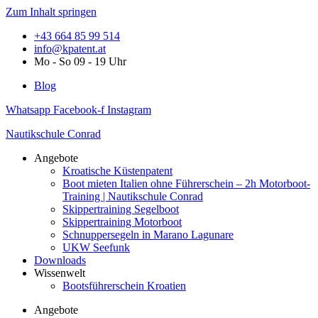
Zum Inhalt springen
+43 664 85 99 514
info@kpatent.at
Mo - So 09 - 19 Uhr
Blog
Whatsapp
Facebook-f
Instagram
Nautikschule Conrad
Angebote
Kroatische Küstenpatent
Boot mieten Italien ohne Führerschein – 2h Motorboot-
Training | Nautikschule Conrad
Skippertraining Segelboot
Skippertraining Motorboot
Schnuppersegeln in Marano Lagunare
UKW Seefunk
Downloads
Wissenwelt
Bootsführerschein Kroatien
Angebote