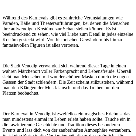
Während des Karnevals gibt es zahlreiche Veranstaltungen wie
Paraden, Bälle und Theateraufführungen, bei denen die Menschen
ihre aufwendigen Kostüme zur Schau stellen können. Es ist
beeindruckend zu sehen, wie viel Liebe zum Detail in jedes einzelne
Kostüm gesteckt wird. Von historischen Gewändern bis hin zu
fantasievollen Figuren ist alles vertreten.
Die Stadt Venedig verwandelt sich während dieser Tage in einen
wahren Märchenort voller Farbenpracht und Lebensfreude. Überall
sieht man Menschen mit wunderschönen Masken durch die engen
Gassen der Stadt schlendern. Die Zeit scheint stillzustehen, während
man den Klängen der Musik lauscht und das Treiben auf den
Plätzen beobachtet.
Der Karneval in Venedig ist zweifellos ein magisches Erlebnis, das
man mindestens einmal im Leben erlebt haben sollte. Tauche ein in
die faszinierende Geschichte und Tradition dieses besonderen
Events und lass dich von der zauberhaften Atmosphäre verzaubern.
Es ist eine Reise in die Vergangenheit, die es dir ermöglicht, für