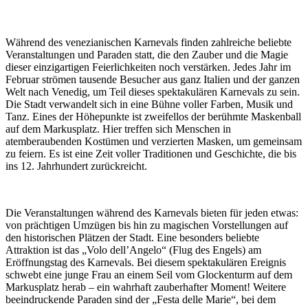
Während des venezianischen Karnevals finden zahlreiche beliebte
Veranstaltungen und Paraden statt, die den Zauber und die Magie
dieser einzigartigen Feierlichkeiten noch verstärken. Jedes Jahr im
Februar strömen tausende Besucher aus ganz Italien und der ganzen
Welt nach Venedig, um Teil dieses spektakulären Karnevals zu sein.
Die Stadt verwandelt sich in eine Bühne voller Farben, Musik und
Tanz. Eines der Höhepunkte ist zweifellos der berühmte Maskenball
auf dem Markusplatz. Hier treffen sich Menschen in
atemberaubenden Kostümen und verzierten Masken, um gemeinsam
zu feiern. Es ist eine Zeit voller Traditionen und Geschichte, die bis
ins 12. Jahrhundert zurückreicht.
Die Veranstaltungen während des Karnevals bieten für jeden etwas:
von prächtigen Umzügen bis hin zu magischen Vorstellungen auf
den historischen Plätzen der Stadt. Eine besonders beliebte
Attraktion ist das „Volo dell’Angelo“ (Flug des Engels) am
Eröffnungstag des Karnevals. Bei diesem spektakulären Ereignis
schwebt eine junge Frau an einem Seil vom Glockenturm auf dem
Markusplatz herab – ein wahrhaft zauberhafter Moment! Weitere
beeindruckende Paraden sind der „Festa delle Marie“, bei dem