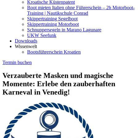
Kroatische Küstenpatent
Boot mieten Italien ohne Führerschein – 2h Motorboot-
Training | Nautikschule Conrad
Skippertraining Segelboot
Skippertraining Motorboot
Schnuppersegeln in Marano Lagunare
UKW Seefunk
Downloads
Wissenwelt
Bootsführerschein Kroatien
Termin buchen
Verzauberte Masken und magische
Momente: Erlebe den zauberhaften
Karneval in Venedig!