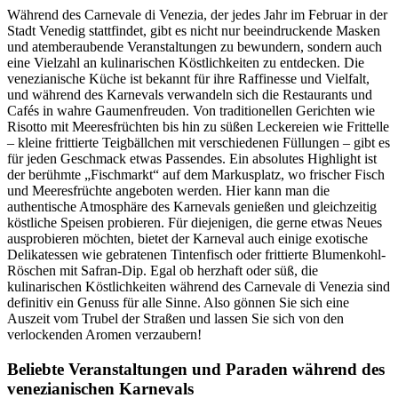
Während des Carnevale di Venezia, der jedes Jahr im Februar in der
Stadt Venedig stattfindet, gibt es nicht nur beeindruckende Masken
und atemberaubende Veranstaltungen zu bewundern, sondern auch
eine Vielzahl an kulinarischen Köstlichkeiten zu entdecken. Die
venezianische Küche ist bekannt für ihre Raffinesse und Vielfalt,
und während des Karnevals verwandeln sich die Restaurants und
Cafés in wahre Gaumenfreuden. Von traditionellen Gerichten wie
Risotto mit Meeresfrüchten bis hin zu süßen Leckereien wie Frittelle
– kleine frittierte Teigbällchen mit verschiedenen Füllungen – gibt es
für jeden Geschmack etwas Passendes. Ein absolutes Highlight ist
der berühmte „Fischmarkt“ auf dem Markusplatz, wo frischer Fisch
und Meeresfrüchte angeboten werden. Hier kann man die
authentische Atmosphäre des Karnevals genießen und gleichzeitig
köstliche Speisen probieren. Für diejenigen, die gerne etwas Neues
ausprobieren möchten, bietet der Karneval auch einige exotische
Delikatessen wie gebratenen Tintenfisch oder frittierte Blumenkohl-
Röschen mit Safran-Dip. Egal ob herzhaft oder süß, die
kulinarischen Köstlichkeiten während des Carnevale di Venezia sind
definitiv ein Genuss für alle Sinne. Also gönnen Sie sich eine
Auszeit vom Trubel der Straßen und lassen Sie sich von den
verlockenden Aromen verzaubern!
Beliebte Veranstaltungen und Paraden während des
venezianischen Karnevals