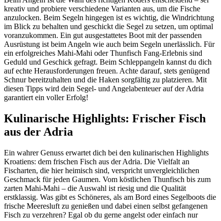
kreativ und probiere verschiedene Varianten aus, um die Fische
anzulocken. Beim Segeln hingegen ist es wichtig, die Windrichtung
im Blick zu behalten und geschickt die Segel zu setzen, um optimal
voranzukommen. Ein gut ausgestattetes Boot mit der passenden
Ausrüstung ist beim Angeln wie auch beim Segeln unerlässlich. Für
ein erfolgreiches Mahi-Mahi oder Thunfisch Fang-Erlebnis sind
Geduld und Geschick gefragt. Beim Schleppangeln kannst du dich
auf echte Herausforderungen freuen. Achte darauf, stets genügend
Schnur bereitzuhalten und die Haken sorgfältig zu platzieren. Mit
diesen Tipps wird dein Segel- und Angelabenteuer auf der Adria
garantiert ein voller Erfolg!
Kulinarische Highlights: Frischer Fisch
aus der Adria
Ein wahrer Genuss erwartet dich bei den kulinarischen Highlights
Kroatiens: dem frischen Fisch aus der Adria. Die Vielfalt an
Fischarten, die hier heimisch sind, verspricht unvergleichlichen
Geschmack für jeden Gaumen. Vom köstlichen Thunfisch bis zum
zarten Mahi-Mahi – die Auswahl ist riesig und die Qualität
erstklassig. Was gibt es Schöneres, als am Bord eines Segelboots die
frische Meeresluft zu genießen und dabei einen selbst gefangenen
Fisch zu verzehren? Egal ob du gerne angelst oder einfach nur