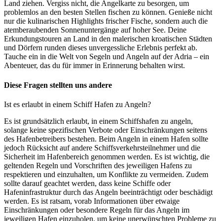
Land ziehen. Vergiss nicht, die Angelkarte zu besorgen, um
problemlos an den besten Stellen fischen zu können. Genieße nicht
nur die kulinarischen Highlights frischer Fische, sondern auch die
atemberaubenden Sonnenuntergänge auf hoher See. Deine
Erkundungstouren an Land in den malerischen kroatischen Städten
und Dörfern runden dieses unvergessliche Erlebnis perfekt ab.
Tauche ein in die Welt von Segeln und Angeln auf der Adria – ein
Abenteuer, das du für immer in Erinnerung behalten wirst.
Diese Fragen stellten uns andere
Ist es erlaubt in einem Schiff Hafen zu Angeln?
Es ist grundsätzlich erlaubt, in einem Schiffshafen zu angeln,
solange keine spezifischen Verbote oder Einschränkungen seitens
des Hafenbetreibers bestehen. Beim Angeln in einem Hafen sollte
jedoch Rücksicht auf andere Schiffsverkehrsteilnehmer und die
Sicherheit im Hafenbereich genommen werden. Es ist wichtig, die
geltenden Regeln und Vorschriften des jeweiligen Hafens zu
respektieren und einzuhalten, um Konflikte zu vermeiden. Zudem
sollte darauf geachtet werden, dass keine Schiffe oder
Hafeninfrastruktur durch das Angeln beeinträchtigt oder beschädigt
werden. Es ist ratsam, vorab Informationen über etwaige
Einschränkungen oder besondere Regeln für das Angeln im
jeweiligen Hafen einzuholen, um keine unerwünschten Probleme zu