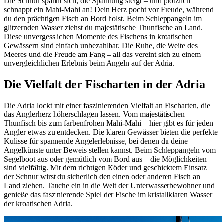
Die Schnur spannt sich, die Spannung steigt – und plötzlich
schnappt ein Mahi-Mahi an! Dein Herz pocht vor Freude, während
du den prächtigen Fisch an Bord holst. Beim Schleppangeln im
glitzernden Wasser ziehst du majestätische Thunfische an Land.
Diese unvergesslichen Momente des Fischens in kroatischen
Gewässern sind einfach unbezahlbar. Die Ruhe, die Weite des
Meeres und die Freude am Fang – all das vereint sich zu einem
unvergleichlichen Erlebnis beim Angeln auf der Adria.
Die Vielfalt der Fischarten in der Adria
Die Adria lockt mit einer faszinierenden Vielfalt an Fischarten, die
das Anglerherz höherschlagen lassen. Vom majestätischen
Thunfisch bis zum farbenfrohen Mahi-Mahi – hier gibt es für jeden
Angler etwas zu entdecken. Die klaren Gewässer bieten die perfekte
Kulisse für spannende Angelerlebnisse, bei denen du deine
Angelkünste unter Beweis stellen kannst. Beim Schleppangeln vom
Segelboot aus oder gemütlich vom Bord aus – die Möglichkeiten
sind vielfältig. Mit dem richtigen Köder und geschicktem Einsatz
der Schnur wirst du sicherlich den einen oder anderen Fisch an
Land ziehen. Tauche ein in die Welt der Unterwasserbewohner und
genieße das faszinierende Spiel der Fische im kristallklaren Wasser
der kroatischen Adria.