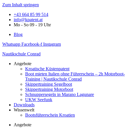
Zum Inhalt springen
+43 664 85 99 514
info@kpatent.at
Mo - So 09 - 19 Uhr
Blog
Whatsapp
Facebook-f
Instagram
Nautikschule Conrad
Angebote
Kroatische Küstenpatent
Boot mieten Italien ohne Führerschein – 2h Motorboot-
Training | Nautikschule Conrad
Skippertraining Segelboot
Skippertraining Motorboot
Schnuppersegeln in Marano Lagunare
UKW Seefunk
Downloads
Wissenwelt
Bootsführerschein Kroatien
Angebote