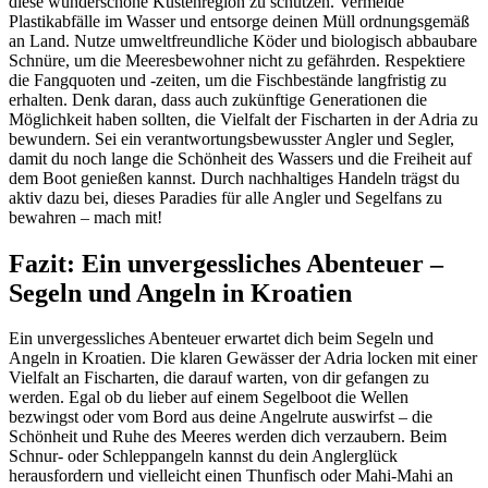
diese wunderschöne Küstenregion zu schützen. Vermeide
Plastikabfälle im Wasser und entsorge deinen Müll ordnungsgemäß
an Land. Nutze umweltfreundliche Köder und biologisch abbaubare
Schnüre, um die Meeresbewohner nicht zu gefährden. Respektiere
die Fangquoten und -zeiten, um die Fischbestände langfristig zu
erhalten. Denk daran, dass auch zukünftige Generationen die
Möglichkeit haben sollten, die Vielfalt der Fischarten in der Adria zu
bewundern. Sei ein verantwortungsbewusster Angler und Segler,
damit du noch lange die Schönheit des Wassers und die Freiheit auf
dem Boot genießen kannst. Durch nachhaltiges Handeln trägst du
aktiv dazu bei, dieses Paradies für alle Angler und Segelfans zu
bewahren – mach mit!
Fazit: Ein unvergessliches Abenteuer –
Segeln und Angeln in Kroatien
Ein unvergessliches Abenteuer erwartet dich beim Segeln und
Angeln in Kroatien. Die klaren Gewässer der Adria locken mit einer
Vielfalt an Fischarten, die darauf warten, von dir gefangen zu
werden. Egal ob du lieber auf einem Segelboot die Wellen
bezwingst oder vom Bord aus deine Angelrute auswirfst – die
Schönheit und Ruhe des Meeres werden dich verzaubern. Beim
Schnur- oder Schleppangeln kannst du dein Anglerglück
herausfordern und vielleicht einen Thunfisch oder Mahi-Mahi an