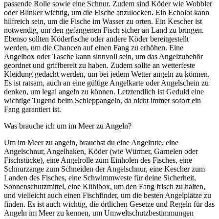
passende Rolle sowie eine Schnur. Zudem sind Köder wie Wobbler
oder Blinker wichtig, um die Fische anzulocken. Ein Echolot kann
hilfreich sein, um die Fische im Wasser zu orten. Ein Kescher ist
notwendig, um den gefangenen Fisch sicher an Land zu bringen.
Ebenso sollten Köderfische oder andere Köder bereitgestellt
werden, um die Chancen auf einen Fang zu erhöhen. Eine
Angelbox oder Tasche kann sinnvoll sein, um das Angelzubehör
geordnet und griffbereit zu haben. Zudem sollte an wetterfeste
Kleidung gedacht werden, um bei jedem Wetter angeln zu können.
Es ist ratsam, auch an eine gültige Angelkarte oder Angelschein zu
denken, um legal angeln zu können. Letztendlich ist Geduld eine
wichtige Tugend beim Schleppangeln, da nicht immer sofort ein
Fang garantiert ist.
Was brauche ich um im Meer zu Angeln?
Um im Meer zu angeln, brauchst du eine Angelrute, eine
Angelschnur, Angelhaken, Köder (wie Würmer, Garnelen oder
Fischstücke), eine Angelrolle zum Einholen des Fisches, eine
Schnurzange zum Schneiden der Angelschnur, eine Kescher zum
Landen des Fisches, eine Schwimmweste für deine Sicherheit,
Sonnenschutzmittel, eine Kühlbox, um den Fang frisch zu halten,
und vielleicht auch einen Fischfinder, um die besten Angelplätze zu
finden. Es ist auch wichtig, die örtlichen Gesetze und Regeln für das
Angeln im Meer zu kennen, um Umweltschutzbestimmungen