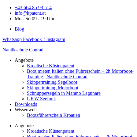
Zum
+43 664 85 99 514
Inhalt
info@kpatent.at
springen
Mo - So 09 - 19 Uhr
Blog
Whatsapp
Facebook-f
Instagram
Nautikschule Conrad
Angebote
Kroatische Küstenpatent
Boot mieten Italien ohne Führerschein – 2h Motorboot-
Training | Nautikschule Conrad
Skippertraining Segelboot
Skippertraining Motorboot
Schnuppersegeln in Marano Lagunare
UKW Seefunk
Downloads
Wissenwelt
Bootsführerschein Kroatien
Angebote
Kroatische Küstenpatent
Boot mieten Italien ohne Führerschein – 2h Motorboot-