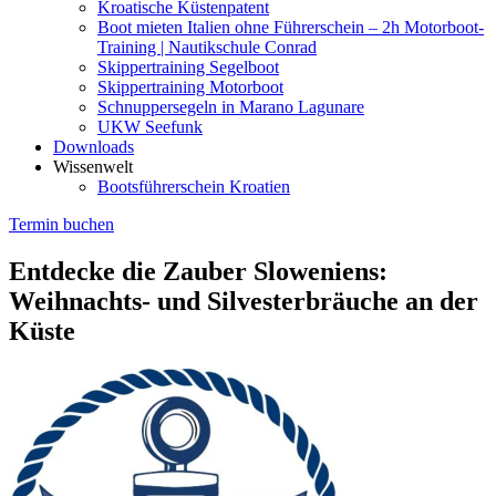
Kroatische Küstenpatent
Boot mieten Italien ohne Führerschein – 2h Motorboot-
Training | Nautikschule Conrad
Skippertraining Segelboot
Skippertraining Motorboot
Schnuppersegeln in Marano Lagunare
UKW Seefunk
Downloads
Wissenwelt
Bootsführerschein Kroatien
Termin buchen
Entdecke die Zauber Sloweniens:
Weihnachts- und Silvesterbräuche an der
Küste