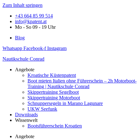
Zum Inhalt springen
+43 664 85 99 514
info@kpatent.at
Mo - So 09 - 19 Uhr
Blog
Whatsapp
Facebook-f
Instagram
Nautikschule Conrad
Angebote
Kroatische Küstenpatent
Boot mieten Italien ohne Führerschein – 2h Motorboot-
Training | Nautikschule Conrad
Skippertraining Segelboot
Skippertraining Motorboot
Schnuppersegeln in Marano Lagunare
UKW Seefunk
Downloads
Wissenwelt
Bootsführerschein Kroatien
Angebote