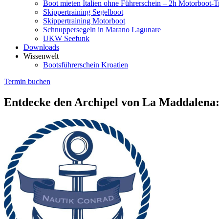
Boot mieten Italien ohne Führerschein – 2h Motorboot-T
Skippertraining Segelboot
Skippertraining Motorboot
Schnuppersegeln in Marano Lagunare
UKW Seefunk
Downloads
Wissenwelt
Bootsführerschein Kroatien
Termin buchen
Entdecke den Archipel von La Maddalena: 