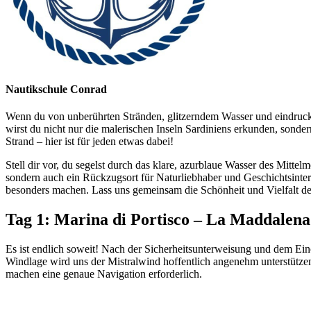
Nautikschule Conrad
Wenn du von unberührten Stränden, glitzerndem Wasser und eindrucksv
wirst du nicht nur die malerischen Inseln Sardiniens erkunden, sond
Strand – hier ist für jeden etwas dabei!
Stell dir vor, du segelst durch das klare, azurblaue Wasser des Mitte
sondern auch ein Rückzugsort für Naturliebhaber und Geschichtsintere
besonders machen. Lass uns gemeinsam die Schönheit und Vielfalt de
Tag 1: Marina di Portisco – La Maddalena 
Es ist endlich soweit! Nach der Sicherheitsunterweisung und dem Einc
Windlage wird uns der Mistralwind hoffentlich angenehm unterstützen,
machen eine genaue Navigation erforderlich.