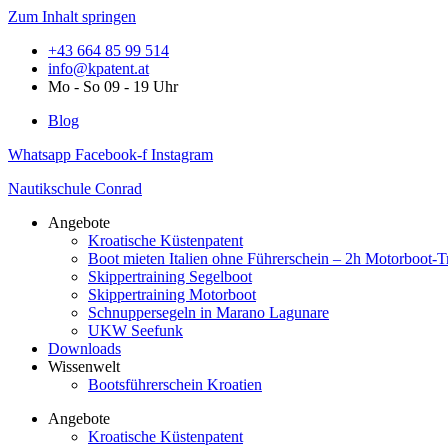
Zum Inhalt springen
+43 664 85 99 514
info@kpatent.at
Mo - So 09 - 19 Uhr
Blog
Whatsapp
Facebook-f
Instagram
Nautikschule Conrad
Angebote
Kroatische Küstenpatent
Boot mieten Italien ohne Führerschein – 2h Motorboot-T
Skippertraining Segelboot
Skippertraining Motorboot
Schnuppersegeln in Marano Lagunare
UKW Seefunk
Downloads
Wissenwelt
Bootsführerschein Kroatien
Angebote
Kroatische Küstenpatent