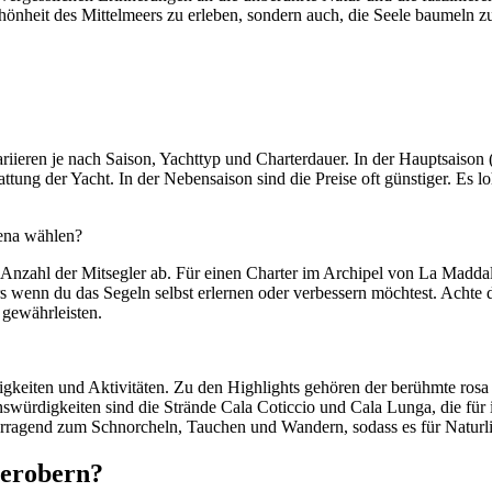
Schönheit des Mittelmeers zu erleben, sondern auch, die Seele baumeln 
iieren je nach Saison, Yachttyp und Charterdauer. In der Hauptsaison
ung der Yacht. In der Nebensaison sind die Preise oft günstiger. Es lo
lena wählen?
nzahl der Mitsegler ab. Für einen Charter im Archipel von La Maddalena
rs wenn du das Segeln selbst erlernen oder verbessern möchtest. Achte 
gewährleisten.
keiten und Aktivitäten. Zu den Highlights gehören der berühmte rosa 
nswürdigkeiten sind die Strände Cala Coticcio und Cala Lunga, die für 
rragend zum Schnorcheln, Tauchen und Wandern, sodass es für Naturlie
 erobern?