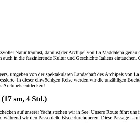
oller Natur träumst, dann ist der Archipel von La Maddalena genau de
ern auch in die faszinierende Kultur und Geschichte Italiens eintauche
lmeers, umgeben von der spektakulären Landschaft des Archipels von La M
ssierte. In dieser einwöchigen Reise werden wir die unzähligen Buchte
s Archipels entdecken!
(17 sm, 4 Std.)
hecken auf unserer Yacht stechen wir in See. Unsere Route führt uns i
 während wir den Passo delle Bisce durchqueren. Diese Passage ist nich