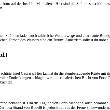
iotto auf der Insel La Maddalena. Hier sind die Strände so schön, das
en.
aften Stränden laden auch zahlreiche Wanderwege und charmante Bouti
ischen Farben des Wassers sind ein Traum! Außerdem solltest du unbed
d.)
trächtige Insel Caprera. Hier kannst du die atemberaubende Küste mit
voller Entdeckungen schlagen wir in der malerischen Bucht von Porto 
bachten.
 Strand bekannt ist. Um die Lagune von Porto Madonna, auch bekannt als
r rosa Strand von Budelli ist jedoch nur aus der Ferne zu bewundern, d