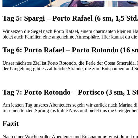
Tag 5: Spargi – Porto Rafael (6 sm, 1,5 Std.
Wir setzen die Segel nach Porto Rafael, einem charmanten kleinen Hafe
bietet auch Familien eine angenehme Atmosphäre. Hier kannst du die 
Tag 6: Porto Rafael – Porto Rotondo (16 sm
Unser nächstes Ziel ist Porto Rotondo, die Perle der Costa Smeralda.
der Umgebung gibt es zahlreiche Strände, die zum Entspannen und Sc
Tag 7: Porto Rotondo – Portisco (3 sm, 1 St
Am letzten Tag unseres Abenteuers segeln wir zurück nach Marina di 
für einen letzten Sprung ins kühle Nass und bietet uns die Gelegenhe
Fazit
Nach einer Woche voller Abenteuer und Entspannung wirst du mit un