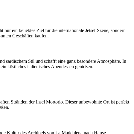
nur ein beliebtes Ziel für die internationale Jetset-Szene, sondern
bunten Geschäften kaufen.
und sardischem Stil und schafft eine ganz besondere Atmosphäre. In
in köstliches italienisches Abendessen genießen.
ten Stränden der Insel Mortorio. Dieser unbewohnte Ort ist perfekt
eßen.
rende Kultur des Archipels von La Maddalena nach Hause