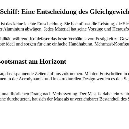
 Schiff: Eine Entscheidung des Gleichgewich
ist das keine leichte Entscheidung. Sie beeinflusst die Leistung, die S
er Aluminium abwägen. Jedes Material hat seine Vorzüge und Herausf
bilität, während Kohlefaser das beste Verhältnis von Festigkeit zu Gewi
oote ideal und sorgen für eine einfache Handhabung. Mehrmast-Konfigur
Bootsmast am Horizont
ar, dass spannende Zeiten auf uns zukommen. Mit den Fortschritten in 
tionen in der Aerodynamik und im strukturellen Design werden es den Se
unaufhörlichen Drang nach Verbesserung. Der Mast ist dabei ein zentr
ne durchqueren, hat sich der Mast als unverzichtbarer Bestandteil des S