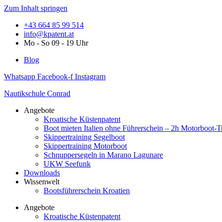
Zum Inhalt springen
+43 664 85 99 514
info@kpatent.at
Mo - So 09 - 19 Uhr
Blog
Whatsapp
Facebook-f
Instagram
Nautikschule Conrad
Angebote
Kroatische Küstenpatent
Boot mieten Italien ohne Führerschein – 2h Motorboot-T
Skippertraining Segelboot
Skippertraining Motorboot
Schnuppersegeln in Marano Lagunare
UKW Seefunk
Downloads
Wissenwelt
Bootsführerschein Kroatien
Angebote
Kroatische Küstenpatent