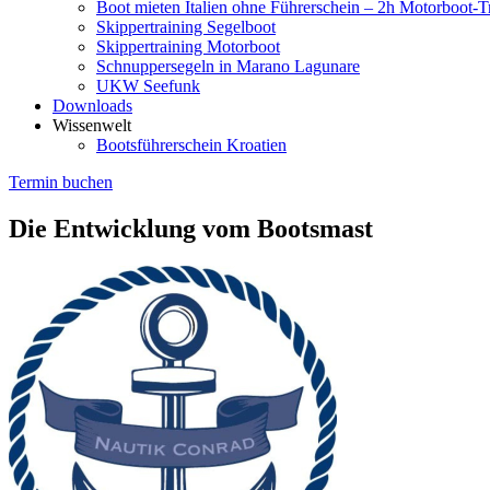
Boot mieten Italien ohne Führerschein – 2h Motorboot-T
Skippertraining Segelboot
Skippertraining Motorboot
Schnuppersegeln in Marano Lagunare
UKW Seefunk
Downloads
Wissenwelt
Bootsführerschein Kroatien
Termin buchen
Die Entwicklung vom Bootsmast