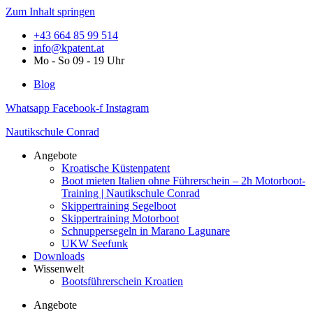
Zum Inhalt springen
+43 664 85 99 514
info@kpatent.at
Mo - So 09 - 19 Uhr
Blog
Whatsapp
Facebook-f
Instagram
Nautikschule Conrad
Angebote
Kroatische Küstenpatent
Boot mieten Italien ohne Führerschein – 2h Motorboot-
Training | Nautikschule Conrad
Skippertraining Segelboot
Skippertraining Motorboot
Schnuppersegeln in Marano Lagunare
UKW Seefunk
Downloads
Wissenwelt
Bootsführerschein Kroatien
Angebote