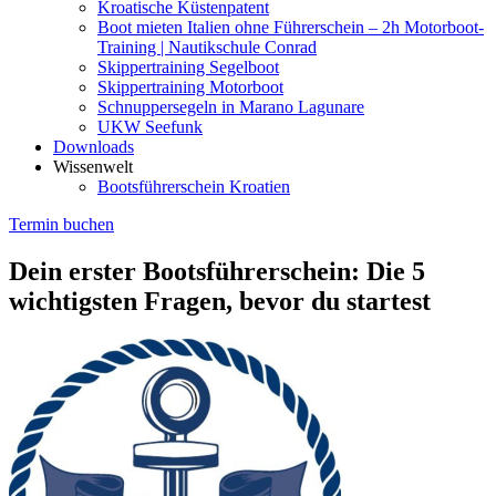
Kroatische Küstenpatent
Boot mieten Italien ohne Führerschein – 2h Motorboot-
Training | Nautikschule Conrad
Skippertraining Segelboot
Skippertraining Motorboot
Schnuppersegeln in Marano Lagunare
UKW Seefunk
Downloads
Wissenwelt
Bootsführerschein Kroatien
Termin buchen
Dein erster Bootsführerschein: Die 5
wichtigsten Fragen, bevor du startest