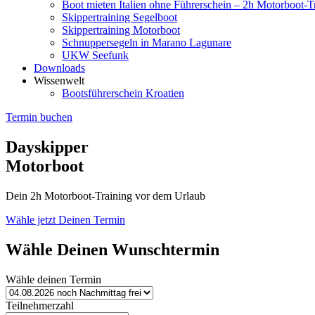
Boot mieten Italien ohne Führerschein – 2h Motorboot-T
Skippertraining Segelboot
Skippertraining Motorboot
Schnuppersegeln in Marano Lagunare
UKW Seefunk
Downloads
Wissenwelt
Bootsführerschein Kroatien
Termin buchen
Dayskipper
Motorboot
Dein 2h Motorboot-Training vor dem Urlaub
Wähle jetzt Deinen Termin
Wähle Deinen Wunschtermin
Wähle deinen Termin
Teilnehmerzahl