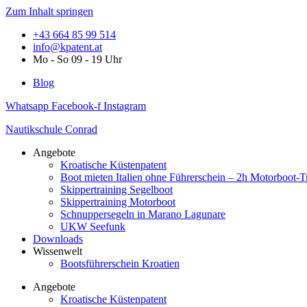
Zum Inhalt springen
+43 664 85 99 514
info@kpatent.at
Mo - So 09 - 19 Uhr
Blog
Whatsapp
Facebook-f
Instagram
Nautikschule Conrad
Angebote
Kroatische Küstenpatent
Boot mieten Italien ohne Führerschein – 2h Motorboot-T
Skippertraining Segelboot
Skippertraining Motorboot
Schnuppersegeln in Marano Lagunare
UKW Seefunk
Downloads
Wissenwelt
Bootsführerschein Kroatien
Angebote
Kroatische Küstenpatent