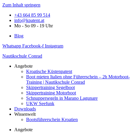
Zum Inhalt springen
+43 664 85 99 514
info@kpatent.at
Mo - So 09 - 19 Uhr
Blog
Whatsapp
Facebook-f
Instagram
Nautikschule Conrad
Angebote
Kroatische Küstenpatent
Boot mieten Italien ohne Führerschein – 2h Motorboot-
Training | Nautikschule Conrad
Skippertraining Segelboot
Skippertraining Motorboot
Schnuppersegeln in Marano Lagunare
UKW Seefunk
Downloads
Wissenwelt
Bootsführerschein Kroatien
Angebote