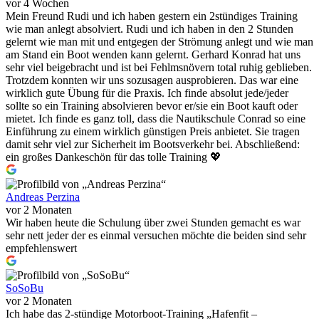
vor 4 Wochen
Mein Freund Rudi und ich haben gestern ein 2stündiges Training
wie man anlegt absolviert. Rudi und ich haben in den 2 Stunden
gelernt wie man mit und entgegen der Strömung anlegt und wie man
am Stand ein Boot wenden kann gelernt. Gerhard Konrad hat uns
sehr viel beigebracht und ist bei Fehlmsnövern total ruhig geblieben.
Trotzdem konnten wir uns sozusagen ausprobieren. Das war eine
wirklich gute Übung für die Praxis. Ich finde absolut jede/jeder
sollte so ein Training absolvieren bevor er/sie ein Boot kauft oder
mietet. Ich finde es ganz toll, dass die Nautikschule Conrad so eine
Einführung zu einem wirklich günstigen Preis anbietet. Sie tragen
damit sehr viel zur Sicherheit im Bootsverkehr bei. Abschließend:
ein großes Dankeschön für das tolle Training 💖
Andreas Perzina
vor 2 Monaten
Wir haben heute die Schulung über zwei Stunden gemacht es war
sehr nett jeder der es einmal versuchen möchte die beiden sind sehr
empfehlenswert
SoSoBu
vor 2 Monaten
Ich habe das 2-stündige Motorboot-Training „Hafenfit –