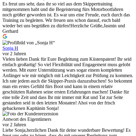
Es freut uns sehr, dass ihr so viel aus dem Skippertraining
mitgenommen habt und die Begeisterung fürs Motorbootfahren
noch größer geworden ist. Es war uns eine Freude, euch durch das
Training zu begleiten. Wir freuen uns schon darauf, euch bald
wieder bei uns begrüßen zu dürfen!Herzliche Grüße,Jasmin und
Gerhard
Sonja H
vor 2 Jahren
Vielen lieben Dank für Eure Begleitung zum Küstenpatent! Ihr seid
einfach großartig! So viel Flexibilität und Engagement muss gelobt
werden. Mit eurer Unterstützung wars sogar einem kompletten
Anfänger wie mir möglich mit Leichtigkeit zur Prüfung zu kommen.
Ich rate jedem auch die Skipper-Praxis dazuzubuchen! So bekommt
man ein erstes Gefühl fürs Boot und kann in einem relativ
geschützten Rahmen seine ersten Erfahrungen machen! Danke für
eine tolle Zeit und dass Ihr mir immer mit Rat und Tat zur Seite
gestanden seid in den letzten Monaten! Ahoi von der frisch
gebackenen Kapitänin Sonja!
Antwort des Eigentümers
vor 2 Jahren
Liebe Sonja,herzlichen Dank für deine wunderbare Bewertung! Es
freut uns sehr zu hören, dass du mit unserer Begleitung zum